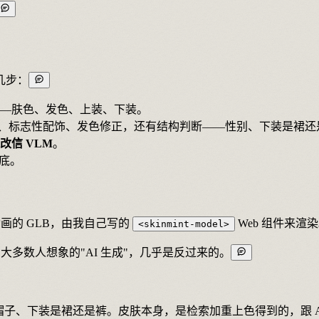
几步：
—肤色、发色、上装、下装。
色、标志性配饰、发色修正，还有结构判断——性别、下装是裙还
改信 VLM
。
底。
 四套动画的 GLB，由我自己写的
Web 组件来渲
<skinmint-model>
大多数人想象的"AI 生成"，几乎是反过来的。
子、下装是裙还是裤。皮肤本身，是检索加重上色得到的，跟 A