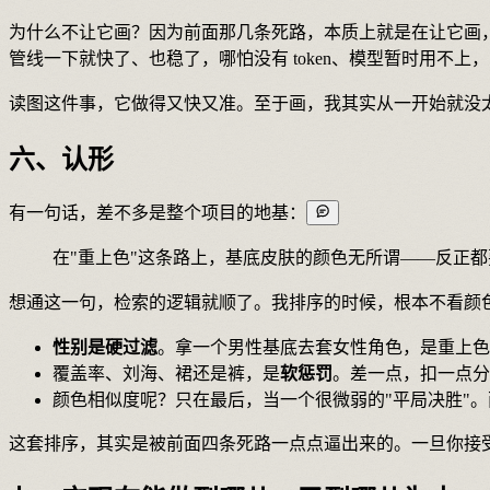
为什么不让它画？因为前面那几条死路，本质上就是在让它画，
管线一下就快了、也稳了，哪怕没有 token、模型暂时用不
读图这件事，它做得又快又准。至于画，我其实从一开始就没
六、认形
有一句话，差不多是整个项目的地基：
在"重上色"这条路上，基底皮肤的颜色无所谓——反正
想通这一句，检索的逻辑就顺了。我排序的时候，根本不看颜
性别是硬过滤
。拿一个男性基底去套女性角色，是重上色
覆盖率、刘海、裙还是裤，是
软惩罚
。差一点，扣一点分
颜色相似度呢？只在最后，当一个很微弱的"平局决胜"
这套排序，其实是被前面四条死路一点点逼出来的。一旦你接受