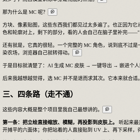
那为什么是 MC 呢？
方块、像素贴图，这些东西我们都见过太多遍了。也正因为它从一
色和轮廓对上，剩下的部分，看的人会自己在脑子里补完——"哦
还有就是，它真的很轻。一个完整的 MC 角色，说到底不过是
染农场，浏览器自己就转得动。
于是目标就清楚了：AI 生成 MC 皮肤 → 一键导出 → 嵌进个
后来我越想越觉得，选 MC 并不是退而求其次。它本来就合适
三、四条路（走不通）
这些内容大概是整个项目里我自己最想讲的。
第一条：把立绘直接缩放、模糊，再投影到皮肤上。
听起来最
开摊平的六面体；你把站着的人直接贴到 UV 上、再下采样