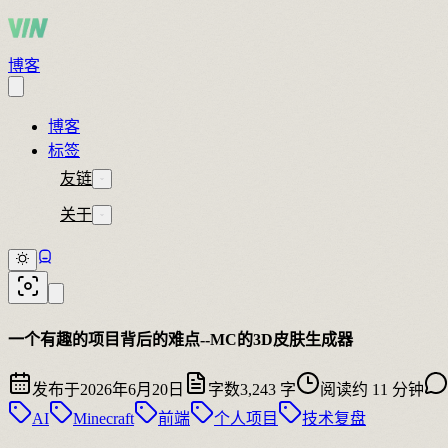
博客
博客
标签
友链
关于
一个有趣的项目背后的难点--MC的3D皮肤生成器
发布于
2026年6月20日
字数
3,243 字
阅读
约 11 分钟
AI
Minecraft
前端
个人项目
技术复盘