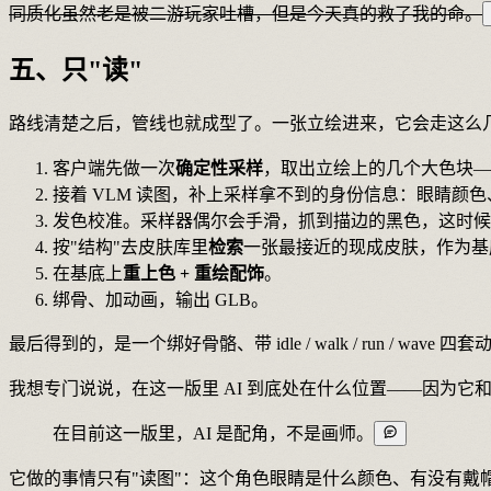
同质化虽然老是被二游玩家吐槽，但是今天真的救了我的命。
五、只"读"
路线清楚之后，管线也就成型了。一张立绘进来，它会走这么
客户端先做一次
确定性采样
，取出立绘上的几个大色块—
接着 VLM 读图，补上采样拿不到的身份信息：眼睛颜
发色校准。采样器偶尔会手滑，抓到描边的黑色，这时候
按"结构"去皮肤库里
检索
一张最接近的现成皮肤，作为基
在基底上
重上色 + 重绘配饰
。
绑骨、加动画，输出 GLB。
最后得到的，是一个绑好骨骼、带 idle / walk / run / wave
我想专门说说，在这一版里 AI 到底处在什么位置——因为它和
在目前这一版里，AI 是配角，不是画师。
它做的事情只有"读图"：这个角色眼睛是什么颜色、有没有戴帽