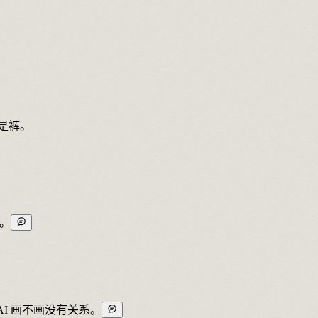
是裤。
染。
I 画不画没有关系。